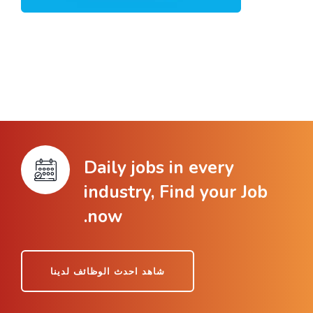
Daily jobs in every
industry, Find your Job
now.
شاهد احدث الوظائف لدينا